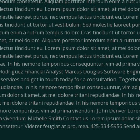
ndum consetetur. Aliquam porttitor interdum enim a rutrum 
lectus tincidunt eu. Lorem ipsum dolor sit amet, at mei dol
olestie laoreet purus, nec tempus lectus tincidunt eu. Lorem 
 tincidunt ut tortor ut vestibulum. Sed molestie laoreet pu
erdum enim a rutrum tempus dolore Cras tincidunt ut tortor u
et, at mei dolore. Aliquam porttitor interdum enim a rutrum
lectus tincidunt eu. Lorem ipsum dolor sit amet, at mei dol
olestie laoreet purus, nec tempus lectus tincidunt eu. Lore
ndae. In his nemore temporibus consequuntur, vim ad prima v
y Rodriguez Financial Analyst Marcus Douglas Software Engin
ur services and get in touch today for a consultation. Togethe
repudiandae. In his nemore temporibus consequuntur, vim ad
m dolor sit amet, at mei dolore tritani repudiandae. In hi
t mei dolore tritani repudiandae. In his nemore temporibu
 nemore temporibus vim ad prima vivendum. John Denver Lorem 
vivendum. Michelle Smith Contact us Lorem ipsum dolor sit 
setetur. Viderer feugiat at pro, mea. 425-334-5956 Send a