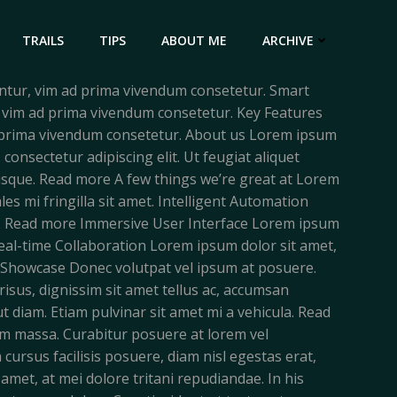
TRAILS
TIPS
ABOUT ME
ARCHIVE
ntur, vim ad prima vivendum consetetur. Smart
, vim ad prima vivendum consetetur. Key Features
d prima vivendum consetetur. About us Lorem ipsum
consectetur adipiscing elit. Ut feugiat aliquet
lerisque. Read more A few things we’re great at Lorem
les mi fringilla sit amet. Intelligent Automation
 est. Read more Immersive User Interface Lorem ipsum
 Real-time Collaboration Lorem ipsum dolor sit amet,
gn Showcase Donec volutpat vel ipsum at posuere.
isus, dignissim sit amet tellus ac, accumsan
ut diam. Etiam pulvinar sit amet mi a vehicula. Read
um massa. Curabitur posuere at lorem vel
 cursus facilisis posuere, diam nisl egestas erat,
amet, at mei dolore tritani repudiandae. In his