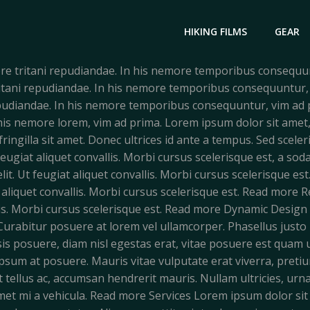
HIKING FILMS
GEAR
ore tritani repudiandae. In his nemore temporibus consequu
tritani repudiandae. In his nemore temporibus consequuntur
repudiandae. In his nemore temporibus consequuntur, vim a
 his nemore lorem, vim ad prima. Lorem ipsum dolor sit amet, 
 fringilla sit amet. Donec ultrices id ante a tempus. Sed sce
feugiat aliquet convallis. Morbi cursus scelerisque est, a soda
lit. Ut feugiat aliquet convallis. Morbi cursus scelerisque
at aliquet convallis. Morbi cursus scelerisque est. Read more
allis. Morbi cursus scelerisque est. Read more Dynamic Desi
Curabitur posuere at lorem vel ullamcorper. Phasellus justo r
isis posuere, diam nisl egestas erat, vitae posuere est quam 
psum at posuere. Mauris vitae vulputate erat viverra, preti
 tellus ac, accumsan hendrerit mauris. Nullam ultricies, urna
met mi a vehicula. Read more Services Lorem ipsum dolor sit 