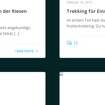
Februar 14, 2015
 der Riesen
Trekking für Ein
Im ersten Teil hast d
Hüttentrekking. Du ha
eits angekündigt,
(klick) […]
12
read more