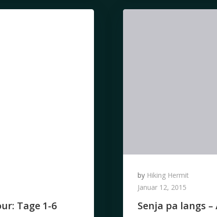
by
Hiking Hermit
Januar 12, 2015
our: Tage 1-6
Senja pa langs –