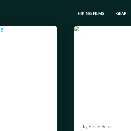
HIKING FILMS
GEAR
by
Hiking Hermit