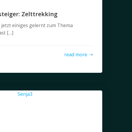
steiger: Zelttrekking
u jetzt einiges gelernt zum Thema
st […]
read more