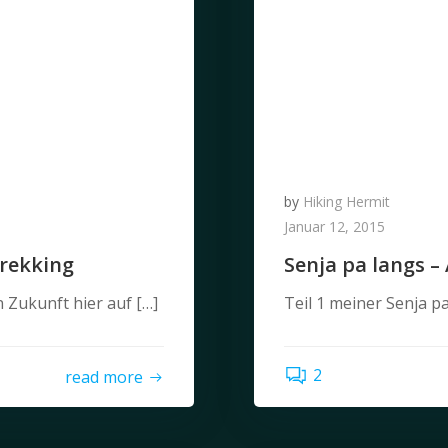
by
Hiking Hermit
Januar 12, 2015
trekking
Senja pa langs –
in Zukunft hier auf […]
Teil 1 meiner Senja p
2
read more