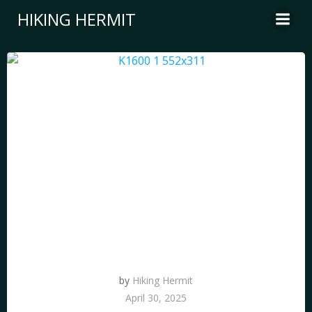
Zum
HIKING HERMIT
Inhalt
springen
by
Hiking Hermit
April 30, 2025